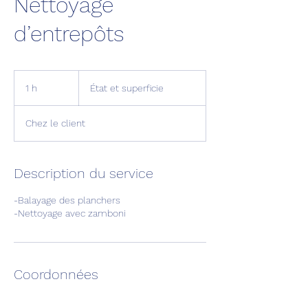
Nettoyage
d’entrepôts
État
et
1 h
1
État et superficie
superficie
Chez le client
Description du service
-Balayage des planchers
-Nettoyage avec zamboni
Coordonnées
5149494454