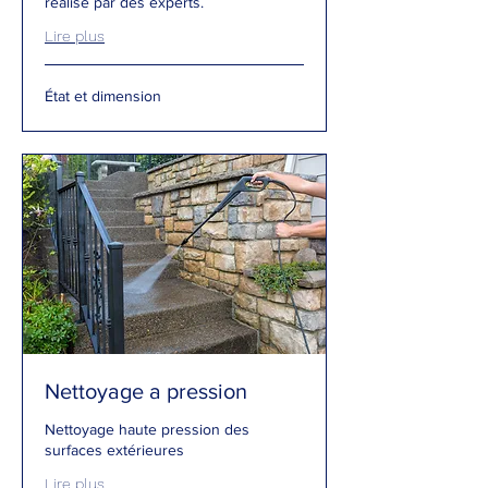
réalisé par des experts.
Lire plus
État
État et dimension
et
dimension
Nettoyage a pression
Nettoyage haute pression des
surfaces extérieures
Lire plus