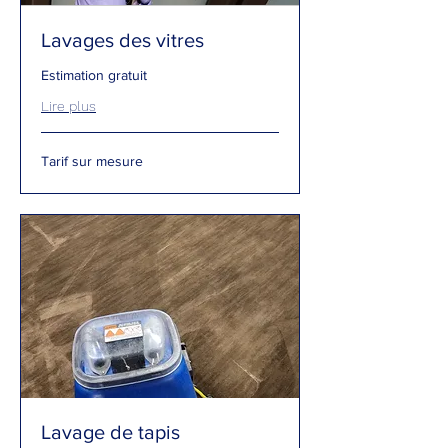
Lavages des vitres
Estimation gratuit
Lire plus
Tarif
Tarif sur mesure
sur
mesure
Lavage de tapis