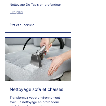
Nettoyage De Tapis en profondeur
Lire plus
État
État et superficie
et
superficie
Nettoyage sofa et chaises
Transformez votre environnement
avec un nettoyage en profondeur