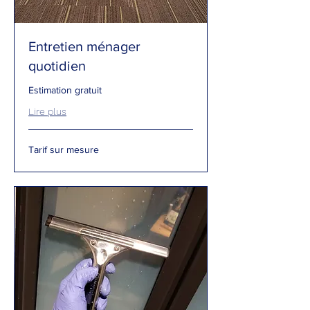
Entretien ménager
quotidien
Estimation gratuit
Lire plus
Tarif
Tarif sur mesure
sur
mesure