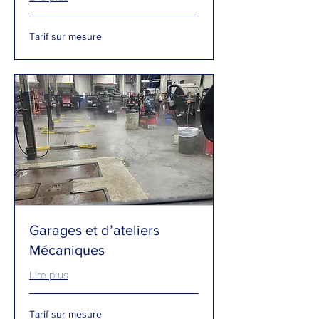
Tarif
Tarif sur mesure
sur
mesure
Garages et d’ateliers
Mécaniques
Lire plus
Tarif
Tarif sur mesure
sur